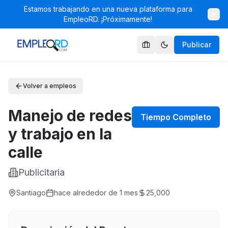
Estamos trabajando en una nueva plataforma para
EmpleoRD. ¡Próximamente!
Publicar
Volver a empleos
Manejo de redes
Tiempo Completo
y trabajo en la
calle
Publicitaria
Santiago
hace alrededor de 1 mes
25,000