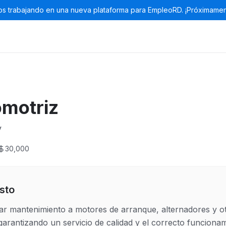
s trabajando en una nueva plataforma para EmpleoRD. ¡Próximamen
omotriz
y
30,000
sto
dar mantenimiento a motores de arranque, alternadores y 
garantizando un servicio de calidad y el correcto funcionam