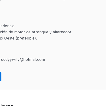
riencia. 

ión de motor de arranque y alternador. 

o Oeste (preferible).
sruddyywilly@hotmail.com