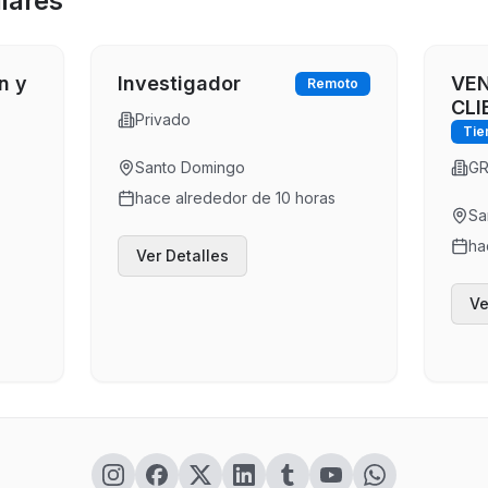
lares
n y
Investigador
VEN
Remoto
CLI
Privado
Tie
Santo Domingo
GR
hace alrededor de 10 horas
Sa
ha
Ver Detalles
Ve