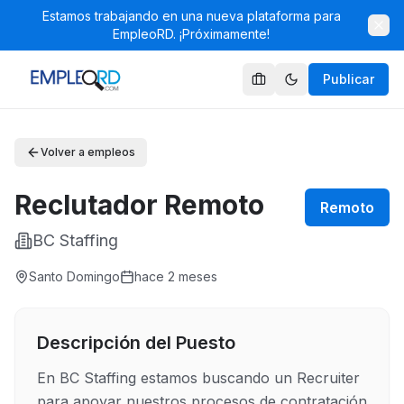
Estamos trabajando en una nueva plataforma para
EmpleoRD. ¡Próximamente!
Publicar
Volver a empleos
Reclutador Remoto
Remoto
BC Staffing
Santo Domingo
hace 2 meses
Descripción del Puesto
En BC Staffing estamos buscando un Recruiter 
para apoyar nuestros procesos de contratación 