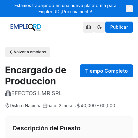
Estamos trabajando en una nueva plataforma para
EmpleoRD. ¡Próximamente!
Publicar
Volver a empleos
Encargado de
Tiempo Completo
Produccion
EFECTOS LMR SRL
Distrito Nacional
hace 2 meses
40,000 - 60,000
Descripción del Puesto