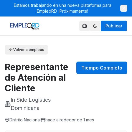
Estamos trabajando en una nueva plataforma para
EmpleoRD. ¡Próximamente!
Publicar
Volver a empleos
Representante
Tiempo Completo
de Atención al
Cliente
In Side Logistics
Dominicana
Distrito Nacional
hace alrededor de 1 mes