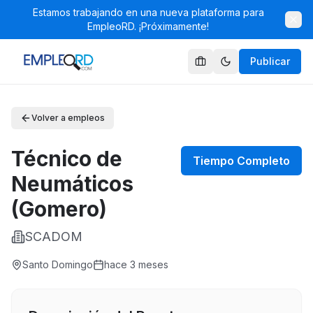
Estamos trabajando en una nueva plataforma para
EmpleoRD. ¡Próximamente!
Publicar
Volver a empleos
Técnico de
Tiempo Completo
Neumáticos
(Gomero)
SCADOM
Santo Domingo
hace 3 meses