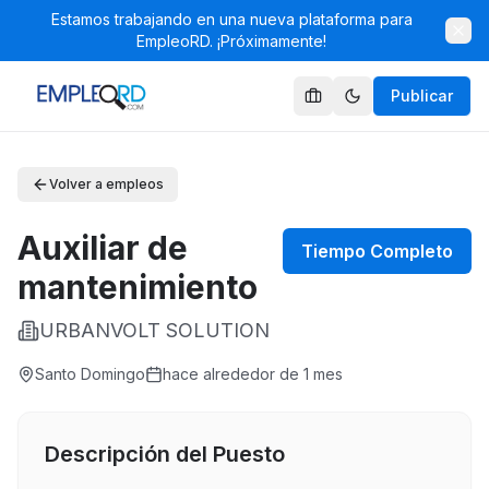
Estamos trabajando en una nueva plataforma para
EmpleoRD. ¡Próximamente!
Publicar
Volver a empleos
Auxiliar de
Tiempo Completo
mantenimiento
URBANVOLT SOLUTION
Santo Domingo
hace alrededor de 1 mes
Descripción del Puesto