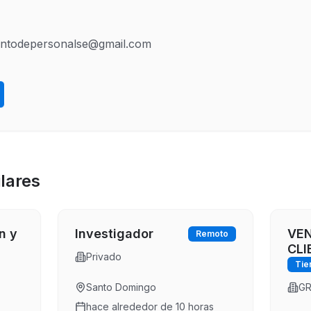
ientodepersonalse@gmail.com
lares
n y
Investigador
VEN
Remoto
CLI
Privado
Tie
Santo Domingo
GR
hace alrededor de 10 horas