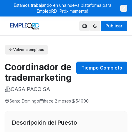
Estamos trabajando en una nueva plataforma para
EmpleoRD. ¡Próximamente!
Publicar
Volver a empleos
Coordinador de
Tiempo Completo
trademarketing
CASA PACO SA
Santo Domingo
hace 2 meses
54000
Descripción del Puesto